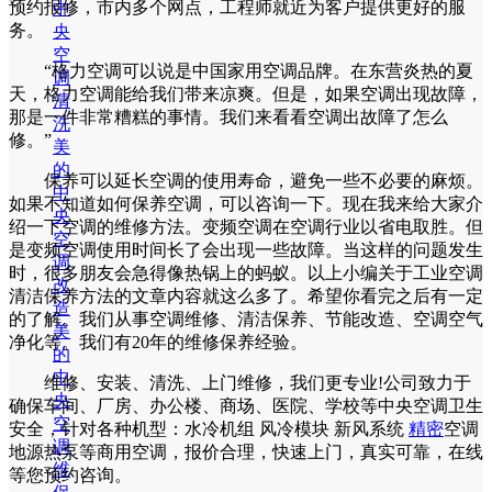
预约报修，市内多个网点，工程师就近为客户提供更好的服
中
务。
央
空
“格力空调可以说是中国家用空调品牌。在东营炎热的夏
调
天，格力空调能给我们带来凉爽。但是，如果空调出现故障，
清
那是一件非常糟糕的事情。我们来看看空调出故障了怎么
洗
修。”
美
的
保养可以延长空调的使用寿命，避免一些不必要的麻烦。
中
如果不知道如何保养空调，可以咨询一下。现在我来给大家介
央
绍一下空调的维修方法。变频空调在空调行业以省电取胜。但
空
是变频空调使用时间长了会出现一些故障。当这样的问题发生
调
时，很多朋友会急得像热锅上的蚂蚁。以上小编关于工业空调
改
清洁保养方法的文章内容就这么多了。希望你看完之后有一定
造
的了解。我们从事空调维修、清洁保养、节能改造、空调空气
美
净化等。我们有20年的维修保养经验。
的
中
维修、安装、清洗、上门维修，我们更专业!公司致力于
央
确保车间、厂房、办公楼、商场、医院、学校等中央空调卫生
空
安全，针对各种机型：水冷机组 风冷模块 新风系统
精密
空调
调
地源热泵等商用空调，报价合理，快速上门，真实可靠，在线
维
等您预约咨询。