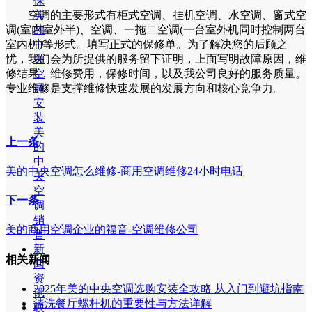
保
美
空调的主要形式有柜式空调、挂机空调、水空调、窗式空
的
调(室内室外半)、空调、一拖二空调(一台室外机同时控制两台
中
室内机)等形式。填写正式的保修单。为了解决您的后顾之
央
忧，我们会为所提供的服务留下证明，上面写明故障原因，维
空
修结果，维修费用，保修时间，以及我公司良好的服务质量。
调
专业维修是支撑维修快速发展的发展方向和核心竞争力。
安
装
美
上一条
的
中
美的中央空调怎么维修-商用空调维修24小时电话
央
空
下一条
调
销
美的商用空调企业的福音-空调维修公司
售
新
相关新闻
闻
资
2025年美的中央空调选购安装全攻略 从入门到避坑指南
讯
清洗餐厅螺杆机的重要性与方法详解
联