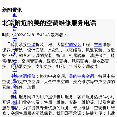
首
新闻资讯
页
公
北京附近的美的空调维修服务电话
司
简
时间：2022-07-18 15:42:48
发布者：
介
产
我司承接
空调
拆装工程、大型
空调安装
工程、
主机
维修、
品
保养、清洗、设计安装、水处理、水塔维修、风道安装、改造
中
等业务，如各种空调的安装、拆卸、机器转移、清洗保养、植
心
雪(氟化)、空调管更换、压缩机更换、风扇更换、接收器更
美
换、启动器更换、支架更换、打孔、售后及空调改造。
的
中
中央空调维修
：格力中央空调、
美的中央空调
、特灵中央
央
空调、约克中央空调、大金中央空调、麦克维尔等中央空调的
空
安装、维修、加氟。
调
售后服务网点为用户提供售后服务。客户服务热线24小时
维
开通。上门业务涉及：售后、维修、安装、维护等。以及售后
修
服务电话。为了提供专业优质的服务，专业维修：空调售后维
美
修，空调售后服务清洗保养。我们郑重承诺：快捷方便：电话
的