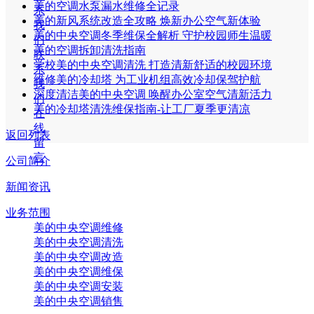
美的空调水泵漏水维修全记录
系
美的新风系统改造全攻略 焕新办公空气新体验
我
美的中央空调冬季维保全解析 守护校园师生温暖
们
美的空调拆卸清洗指南
联
学校美的中央空调清洗 打造清新舒适的校园环境
系
维修美的冷却塔 为工业机组高效冷却保驾护航
我
深度清洁美的中央空调 唤醒办公室空气清新活力
们
美的冷却塔清洗维保指南-让工厂夏季更清凉
在
线
返回列表
留
言
公司简介
新闻资讯
业务范围
美的中央空调维修
美的中央空调清洗
美的中央空调改造
美的中央空调维保
美的中央空调安装
美的中央空调销售