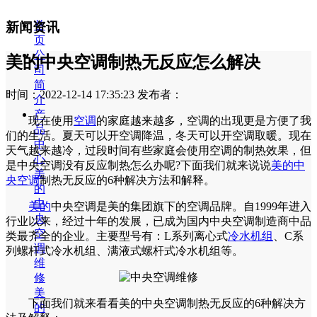
首
新闻资讯
页
公
美的中央空调制热无反应怎么解决
司
简
时间：2022-12-14 17:35:23
发布者：
介
产
现在使用
空调
的家庭越来越多，空调的出现更是方便了我
品
们的生活。夏天可以开空调降温，冬天可以开空调取暖。现在
中
天气越来越冷，过段时间有些家庭会使用空调的制热效果，但
心
是中央空调没有反应制热怎么办呢?下面我们就来说说
美的中
美
央空调
制热无反应的6种解决方法和解释。
的
中
美的
中央空调是美的集团旗下的空调品牌。自1999年进入
央
行业以来，经过十年的发展，已成为国内中央空调制造商中品
空
类最齐全的企业。主要型号有：L系列离心式
冷水机组
、C系
调
列螺杆式冷水机组、满液式螺杆式冷水机组等。
维
修
美
下面我们就来看看美的中央空调制热无反应的6种解决方
的