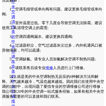
法及解释：
中
央
1、空调毛细管或单向阀有问题。建议更换毛细管或单向
空
阀;
调
清
2、室外温度过低。零下几度会导致空调无法除霜。建议
洗
使用工具清理空调上的霜雪;
美
的
3、空调四通阀漏水。建议更换四通阀;
中
4、过滤器积尘，空气过滤器灰尘过多，内外机通风口被
央
异物堵塞，均可以疏通;
空
调
5、空调缺氟。请专业人员加氟解决空调不制热问题;
改
造
6、请联系售后或专业
维修
人员进行上门维修。
美
的
以上就是美的中央空调制热无反应的6种解决方法和解
中
释。天气越来越冷，气温也越来越低。因此我们在使用中央空
央
调的过程中，出现问题了要找专业的空调维修公司进行维修，
空
我公司有20年的中央空调一站式服务经验，如果有相关中央空
调
调服务需要的可以直接和我们联系。
维