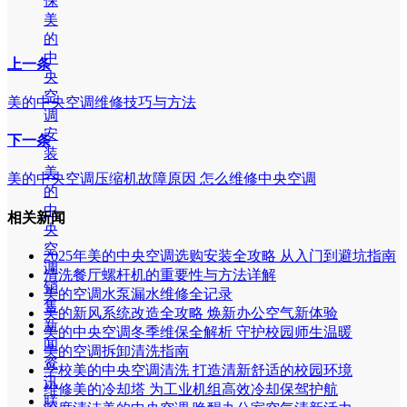
保
美
的
中
上一条
央
空
美的中央空调维修技巧与方法
调
安
下一条
装
美
美的中央空调压缩机故障原因 怎么维修中央空调
的
中
相关新闻
央
空
2025年美的中央空调选购安装全攻略 从入门到避坑指南
调
清洗餐厅螺杆机的重要性与方法详解
销
美的空调水泵漏水维修全记录
售
美的新风系统改造全攻略 焕新办公空气新体验
新
美的中央空调冬季维保全解析 守护校园师生温暖
闻
美的空调拆卸清洗指南
资
学校美的中央空调清洗 打造清新舒适的校园环境
讯
维修美的冷却塔 为工业机组高效冷却保驾护航
联