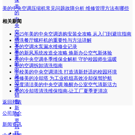
保
美
美的中央空调压缩机常见问题故障分析 维修管理方法有哪些
的
中
相关新闻
央
空
2025年美的中央空调选购安装全攻略 从入门到避坑指南
调
清洗餐厅螺杆机的重要性与方法详解
安
美的空调水泵漏水维修全记录
装
美的新风系统改造全攻略 焕新办公空气新体验
美
美的中央空调冬季维保全解析 守护校园师生温暖
的
美的空调拆卸清洗指南
中
学校美的中央空调清洗 打造清新舒适的校园环境
央
维修美的冷却塔 为工业机组高效冷却保驾护航
空
深度清洁美的中央空调 唤醒办公室空气清新活力
调
美的冷却塔清洗维保指南-让工厂夏季更清凉
销
售
返回列表
新
公司简介
闻
资
新闻资讯
讯
联