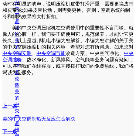
中
动时有明显的响声，说明压缩机皮带打滑严重，需要更换皮带
央
和皮带轮;如果皮带松动，则需要更换。否则，空调系统的制
空
冷和制热效果将大打折扣。
调
清
美的中央空调压缩机在空调使用中的重要性不言而喻。就
洗
像人的心脏一样，我们要正确使用它，规范保养，才能让它更
美
长久。以上是越邦机电小编为您解答。小编为您讲解的关于美
的
的中央空调压缩机的相关内容，希望对您有所帮助。如果您对
中
中央空调安装
、
中央空调节能
改造方案、中央空气净化、
中央
央
空调维修
、热水净化、新风排风、空气能等业务问题有疑问，
空
可以咨询我们在线客服，或直接拨打我们的免费热线，我们将
调
竭诚为您服务。
改
造
美
的
中
上一条
央
空
美的中央空调制热无反应怎么解决
调
维
下一条