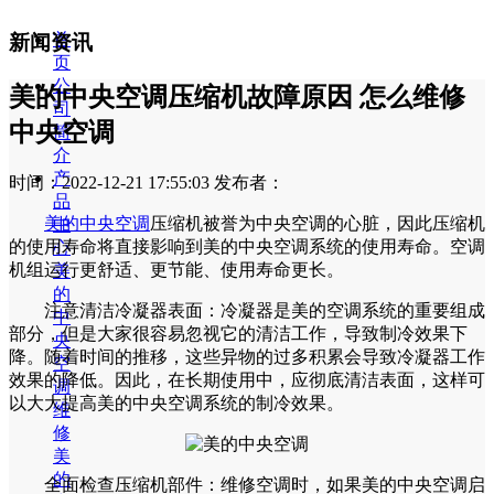
首
新闻资讯
页
公
美的中央空调压缩机故障原因 怎么维修
司
中央空调
简
介
产
时间：2022-12-21 17:55:03
发布者：
品
美的中央空调
压缩机被誉为中央空调的心脏，因此压缩机
中
的使用寿命将直接影响到美的中央空调系统的使用寿命。空调
心
机组运行更舒适、更节能、使用寿命更长。
美
的
注意清洁冷凝器表面：冷凝器是美的空调系统的重要组成
中
部分，但是大家很容易忽视它的清洁工作，导致制冷效果下
央
降。随着时间的推移，这些异物的过多积累会导致冷凝器工作
空
效果的降低。因此，在长期使用中，应彻底清洁表面，这样可
调
以大大提高美的中央空调系统的制冷效果。
维
修
美
的
全面检查压缩机部件：维修空调时，如果美的中央空调启