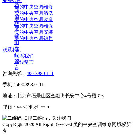
业务范围
系
美的中央空调维修
我
美的中央空调清洗
们
美的中央空调改造
联
美的中央空调维保
系
美的中央空调安装
我
美的中央空调销售
们
在
联系我们
线
联系我们
留
在线留言
言
咨询热线：
400-898-0111
手机：400-898-0111
地址：北京市石景山区金融街长安中心4号楼316
邮箱：yacs@jljgdj.com
扫描二维码，关注我们
CopyRight 2020 All Right Reserved 美的中央空调维修网版权所
有