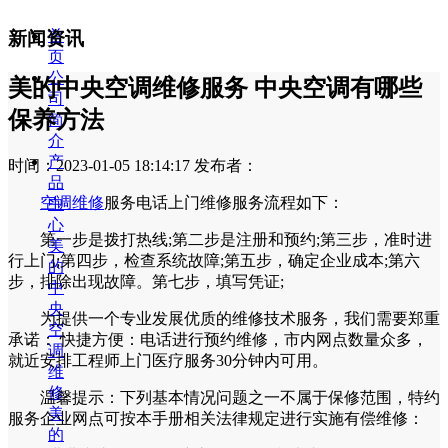
首
新闻资讯
页
公
美的中央空调维修服务 中央空调有哪些
司
保养方法
简
介
产
时间：2023-01-05 18:14:17
发布者：
品
空调
维修
服务电话上门维修服务流程如下：
中
心
第一步是拨打热线;第二步是注册和预约;第三步，准时进
美
行上门;第四步，检查系统故障;第五步，确定企业成本;第六
的
步，排除出现故障。第七步，填写凭证;
中
央
为提供一个专业发展优质的维修技术服务，我们需要郑重
空
承诺： 快捷方便：电话进行预约维修，市内网点数量众多，
调
就近安排工程师上门医疗服务30分钟内可用。
维
修
温馨提示：下列基本情况问题之一不属于保修范围，特约
美
服务企业网点可按本手册相关法律规定进行实施有偿维修：
的