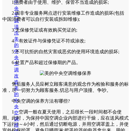
中
1消费者由于使用、维护、保管不当造成的损坏;
央
2 因非专业服务网点进行安装维修工作造成的损坏(包括
空
中国消费者可以自行安装或拆卸维修);
调
清
3 无保修凭证或有效购买凭证的;
洗
美
4、有效证件与保修凭证不符或涂改;
的
中
5 不可抗拒的自然灾害或恶劣的使用环境造成的损坏;
央
6 处置产品和超过保修期的产品。
空
调
改
造
售后服务人员应树立顾客满意的观念作为检验和服务的标
美
准，尽一切努力为顾客服务,切忌与用户顶撞、争吵。
的
中
中央空调的保养方法有哪些?
央
1、空调一般在夏天使用，之后很长一段时间都不会使
空
用。此时，为保持中国空调企业内部进行干燥，应在送风模式
调
下运行3～4小时，然后通过切断电源，并用空调罩盖上，并使
维
室外机保护罩，避免日晒雨淋;把遥控器的电器拿出来，用的