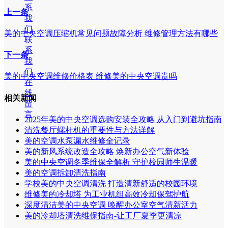
系
上一条
我
们
美的中央空调压缩机常见问题故障分析 维修管理方法有哪些
联
系
下一条
我
们
美的中央空调维修价格表 维修美的中央空调贵吗
在
线
相关新闻
留
言
2025年美的中央空调选购安装全攻略 从入门到避坑指南
清洗餐厅螺杆机的重要性与方法详解
美的空调水泵漏水维修全记录
美的新风系统改造全攻略 焕新办公空气新体验
美的中央空调冬季维保全解析 守护校园师生温暖
美的空调拆卸清洗指南
学校美的中央空调清洗 打造清新舒适的校园环境
维修美的冷却塔 为工业机组高效冷却保驾护航
深度清洁美的中央空调 唤醒办公室空气清新活力
美的冷却塔清洗维保指南-让工厂夏季更清凉