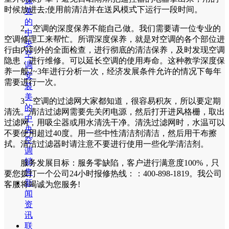
保
时候放进去;使用前清洁并在送风模式下运行一段时间。
美
的
2、空调的深度保养不能自己做。我们需要请一位专业的
中
空调修理工来帮忙。所谓深度保养，就是对空调的各个部位进
央
行由内到外的全面检查，进行彻底的清洁保养，及时发现空调
空
隐患，进行维修。可以延长空调的使用寿命。这种教学深度保
调
养一般2~3年进行分析一次，经济发展条件允许的情况下每年
安
需要进行一次。
装
美
3、空调的过滤网大家都知道，很容易积灰，所以要定期
的
清洗。清洁过滤网需要先关闭电源，然后打开进风格栅，取出
中
过滤网，用吸尘器或用水清洗干净。清洗过滤网时，水温可以
央
不要使用超过40度。用一些中性清洁剂清洁，然后用干布擦
空
拭。清洁过滤器时请注意不要进行使用一些化学清洁剂。
调
销
服务发展目标：服务零缺陷，客户进行满意度100%，只
售
要您拨打一个公司24小时报修热线：：400-898-1819。我公司
新
客服将竭诚为您服务!
闻
资
讯
联