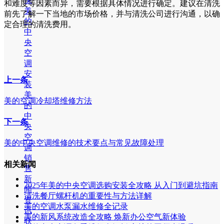
保
和难度等因素而异，需要根据具体情况进行确定。建议在清洗
美
前先了解一下当地的市场价格，并与清洗公司进行沟通，以确
的
定合理的清洗费用。
中
央
空
调
安
上一条
装
美
美的空调冷却塔维修方法
的
中
下一条
央
空
美的中央空调维修的技术要点与常见故障处理
调
销
相关新闻
售
新
2025年美的中央空调选购安装全攻略 从入门到避坑指南
闻
清洗餐厅螺杆机的重要性与方法详解
资
美的空调水泵漏水维修全记录
讯
美的新风系统改造全攻略 焕新办公空气新体验
联