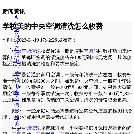
首
新闻资讯
页
公
学校美的中央空调清洗怎么收费
司
简
时间：2023-04-19 17:42:26
发布者：
介
产
中央空调清洗
收费标准一般是按照
空调
的匹数和功能来计
品
算的，一般每匹空调的清洗价格在100元到200元之间，具体价
中
格还要根据清洗的难度和要求来确定。
心
美
如果是普通的家用空调，一般每年清洗一次左右，收费标
的
准一般在100元到200元之间。如果是中央空调，一般每个季度
中
清洗一次，收费标准一般在200元到500元之间。如果是大型商
央
用空调，一般每个季度清洗一次，收费标准一般在500元到800
空
元之间。如果是特别高端的中央空调，清洗的价格也会更高。
调
此外，一些家庭可能还需要进行室内空气质量的检测和治
维
理，这部分费用也是需要考虑进去的。
修
美
中央
空调清洗
收费标准是一个需要根据具体情况确定的问
的