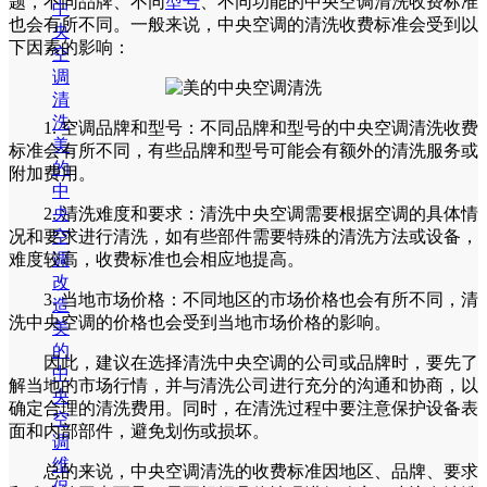
题，不同品牌、不同
型号
、不同功能的中央空调清洗收费标准
中
也会有所不同。一般来说，中央空调的清洗收费标准会受到以
央
下因素的影响：
空
调
清
洗
1. 空调品牌和型号：不同品牌和型号的中央空调清洗收费
美
标准会有所不同，有些品牌和型号可能会有额外的清洗服务或
的
附加费用。
中
央
2. 清洗难度和要求：清洗中央空调需要根据空调的具体情
空
况和要求进行清洗，如有些部件需要特殊的清洗方法或设备，
调
难度较高，收费标准也会相应地提高。
改
3. 当地市场价格：不同地区的市场价格也会有所不同，清
造
洗中央空调的价格也会受到当地市场价格的影响。
美
的
因此，建议在选择清洗中央空调的公司或品牌时，要先了
中
解当地的市场行情，并与清洗公司进行充分的沟通和协商，以
央
确定合理的清洗费用。同时，在清洗过程中要注意保护设备表
空
面和内部部件，避免划伤或损坏。
调
维
总的来说，中央空调清洗的收费标准因地区、品牌、要求