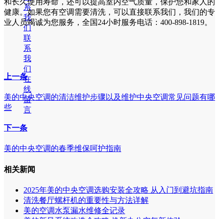
和长久使用寿命，还可以提高室内空气质量，保护您和家人的
系
健康。如果您有空调需要清洗，可以直接联系我们，我们的专
我
业人员竭诚为您服务，全国24小时服务电话：400-898-1819。
们
联
系
我
们
上一条
在
线
美的中央空调的清洁维护步骤以及维护中央空调常见问题有哪
留
些
言
下一条
美的中央空调的春季维保呵护指南
相关新闻
2025年美的中央空调选购安装全攻略 从入门到避坑指南
清洗餐厅螺杆机的重要性与方法详解
美的空调水泵漏水维修全记录