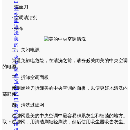
中
· 螺丝刀
央
空
· 空调清洁剂
调
清
· 抹布
洗
美
的
二、关闭电源
中
央
为避免触电危险，在清洗之前，请务必关闭美的中央空调
空
的电源。
调
改
三、拆卸空调面板
造
美
使用螺丝刀拆卸美的中央空调的面板，以便更好地清洗内
的
部部件。
中
四、清洗过滤网
央
空
过滤网是美的中央空调中最容易积累灰尘和细菌的地方。
调
取下过滤网，用清洁刷轻轻刷洗，然后使用吸尘器吸去灰尘。
维