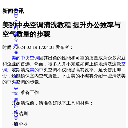
首
新闻资讯
页
公
美的中央空调清洗教程 提升办公效率与
司
空气质量的步骤
简
介
产
时间：2024-02-19 17:04:01
发布者：
品
美的中央空调
因其出色的性能和可靠的质量成为众多家庭
中
和企业的首选。然而，很多人并不知道如何正确地清洗这款
空
心
调
。定期清洗
美的
中央空调不仅能提高其效率、延长使用寿
美
命，还能确保室内空气质量。下面美的小编将介绍一些清洗美
的
的中央空调的步骤。
中
央
一、准备工作
空
调
开始清洗前，请准备好以下工具和材料：
维
修
· 清洁刷
美
的
· 吸尘器