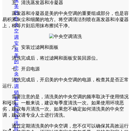
保
五、清洗蒸发器和冷凝器
美
的
蒸发器和冷凝器是美的中央空调的重要组成部分，也是容
中
易积累灰尘和细菌的地方。将空调清洁剂喷在蒸发器和冷凝器
央
上，稍等片刻后用抹布擦拭干净。
空
调
安
六、安装过滤网和面板
装
美
清洗完成后，将过滤网和面板安装回原位。
的
中
七、开启电源
央
清洗完成后，开启美的中央空调的电源，检查其是否正常
空
运行。
调
销
需要注意的是，清洗美的中央空调的频率取决于使用情况
售
和环境。一般来说，建议每季度清洗一次。如果使用环境恶
新
劣，建议每月清洗一次。如果您不确定如何清洗美的中央空
闻
调，建议请专业人士进行清洗。
资
讯
通过定期清洗美的中央空调，您不仅可以确保其高效运行
联