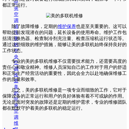
中
都正常运行。
央
空
调
清
除了故障维修，定期的
维护保养
也是至关重要的。这可以
洗
帮助提前发现潜在的问题，延长设备的使用寿命。维护工作包
美
括清洗换热器、检查制冷剂充注量、检查压缩机运行状态等。
的
通过这些细致的维护措施，能够让美的多联机始终保持良好的
中
工作状态。
央
专业的美的多联机维修不仅需要技术能力，还需要高度的
空
责任心和敬业精神。维修人员深知自己的工作对于用户的舒适
调
和正常生产经营活动的重要性，因此会全力以赴地确保维修工
改
作的质量和效率。
造
美
总之，美的多联机维修是一项专业而细致的工作，它对于
的
保障设备的正常运行和用户的良好体验有着不可或缺的作用。
中
无论是面对突发的故障还是定期的维护需求，专业的维修团队
央
都在默默守护着美的多联机的稳定运行。
空
调
维