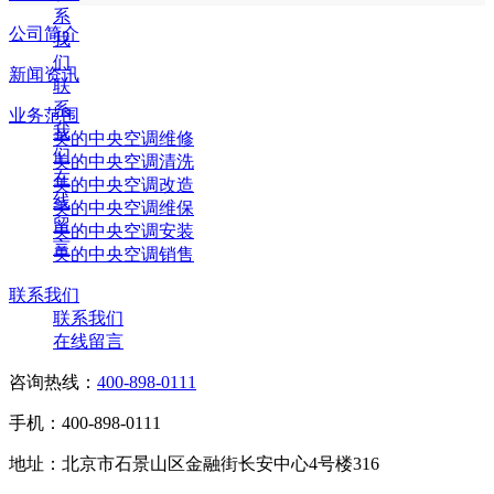
系
公司简介
我
们
新闻资讯
联
系
业务范围
我
美的中央空调维修
们
美的中央空调清洗
在
美的中央空调改造
线
美的中央空调维保
留
美的中央空调安装
言
美的中央空调销售
联系我们
联系我们
在线留言
咨询热线：
400-898-0111
手机：400-898-0111
地址：北京市石景山区金融街长安中心4号楼316