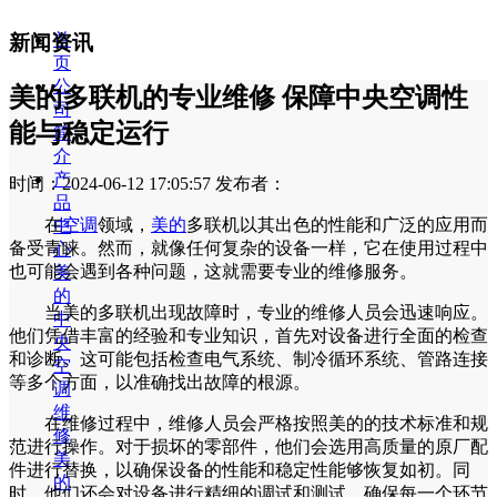
首
新闻资讯
页
公
美的多联机的专业维修 保障中央空调性
司
能与稳定运行
简
介
产
时间：2024-06-12 17:05:57
发布者：
品
在
空调
领域，
美的
多联机以其出色的性能和广泛的应用而
中
备受青睐。然而，就像任何复杂的设备一样，它在使用过程中
心
也可能会遇到各种问题，这就需要专业的维修服务。
美
的
当美的多联机出现故障时，专业的维修人员会迅速响应。
中
他们凭借丰富的经验和专业知识，首先对设备进行全面的检查
央
和诊断。这可能包括检查电气系统、制冷循环系统、管路连接
空
等多个方面，以准确找出故障的根源。
调
维
在维修过程中，维修人员会严格按照美的的技术标准和规
修
范进行操作。对于损坏的零部件，他们会选用高质量的原厂配
美
件进行替换，以确保设备的性能和稳定性能够恢复如初。同
的
时，他们还会对设备进行精细的调试和测试，确保每一个环节