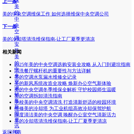
保
上一条
美
的
美的中央空调维保工作 如何选择维保中央空调公司
中
央
下一条
空
调
美的冷却塔清洗维保指南-让工厂夏季更清凉
安
装
相关新闻
美
的
2025年美的中央空调选购安装全攻略 从入门到避坑指南
中
清洗餐厅螺杆机的重要性与方法详解
央
美的空调水泵漏水维修全记录
空
美的新风系统改造全攻略 焕新办公空气新体验
调
美的中央空调冬季维保全解析 守护校园师生温暖
销
美的空调拆卸清洗指南
售
学校美的中央空调清洗 打造清新舒适的校园环境
新
维修美的冷却塔 为工业机组高效冷却保驾护航
闻
深度清洁美的中央空调 唤醒办公室空气清新活力
资
美的冷却塔清洗维保指南-让工厂夏季更清凉
讯
联
返回列表