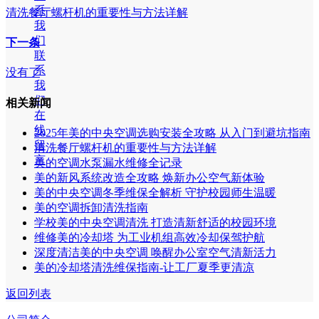
系
清洗餐厅螺杆机的重要性与方法详解
我
们
下一条
联
系
没有了
我
们
相关新闻
在
线
2025年美的中央空调选购安装全攻略 从入门到避坑指南
留
清洗餐厅螺杆机的重要性与方法详解
言
美的空调水泵漏水维修全记录
美的新风系统改造全攻略 焕新办公空气新体验
美的中央空调冬季维保全解析 守护校园师生温暖
美的空调拆卸清洗指南
学校美的中央空调清洗 打造清新舒适的校园环境
维修美的冷却塔 为工业机组高效冷却保驾护航
深度清洁美的中央空调 唤醒办公室空气清新活力
美的冷却塔清洗维保指南-让工厂夏季更清凉
返回列表