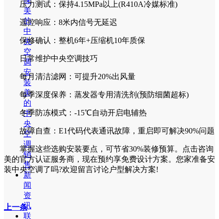
保
压力测试：保持4.15MPa以上(R410A冷媒标准)
美
的
遥控响应：8米内信号无延迟
中
保修确认：整机6年+压缩机10年质保
央
空
‌日常维护中央空调技巧‌
调
安
每月清洁滤网：可提升20%出风量
装
美
每季深度保养：蒸发器专用清洗剂(预防细菌超标)
的
冬季防冻模式：-15℃自动开启电辅热
中
央
故障自查：E1代码代表通讯故障，重启即可解决90%问题
空
调
掌握这些选购安装要点，可节省30%装修预算。点击咨询
销
美的官方认证服务商，现在预约享免费设计方案。您家准备安
售
装中央空调了吗?欢迎留言讨论户型解决方案!
新
闻
资
讯
上一条
联