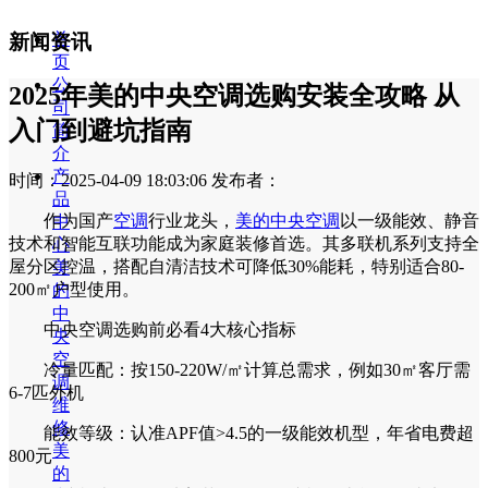
首
新闻资讯
页
公
2025年美的中央空调选购安装全攻略 从
司
入门到避坑指南
简
介
产
时间：2025-04-09 18:03:06
发布者：
品
作为国产
空调
行业龙头，
美的中央空调
以一级能效、静音
中
技术和智能互联功能成为家庭装修首选。其多联机系列支持全
心
屋分区控温，搭配自清洁技术可降低30%能耗，特别适合80-
美
200㎡户型使用。
的
中
‌中央空调选购前必看4大核心指标‌
央
空
‌冷量匹配‌：按150-220W/㎡计算总需求，例如30㎡客厅需
调
6-7匹外机
维
修
‌能效等级‌：认准APF值>4.5的一级能效机型，年省电费超
美
800元
的