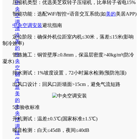
中
‌压缩机类型‌：优选美芝双转子压缩机，比单转子省电15%
央
‌智能功能‌：选配WiFi智控+语音交互系统(如
美的
美居APP)
空
调
‌
中央空调安装
避坑指南
清
洗
‌定位阶段‌：确保外机位距室内机≤30米，落差≤15米(影响
美
制冷效率)
的
中
‌管路施工‌：铜管壁厚≥0.8mm，保温层密度>40kg/m³(防冷
央
凝水)
空
‌排水测试‌：1%坡度设置，72小时漏水检测(预防泡顶)
调
改
‌出风口设计‌：回风口距墙面>15cm，避免气流短路
造
美
的
中
‌5步验收标准‌
央
开机测试：温差±0.5℃(国家标准±1.5℃)
空
调
噪音检测：白天≤45dB，夜间≤40dB
维