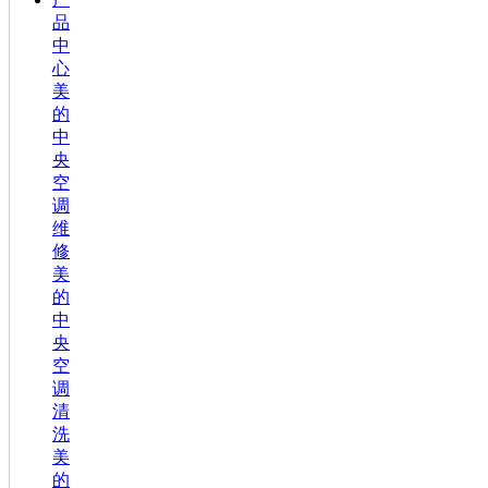
品
中
心
美
的
中
央
空
调
维
修
美
的
中
央
空
调
清
洗
美
的