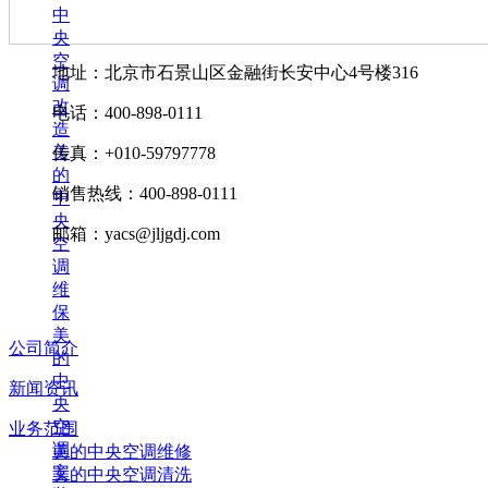
中
央
空
地址：北京市石景山区金融街长安中心4号楼316
调
改
电话：400-898-0111
造
美
传真：+010-59797778
的
销售热线：400-898-0111
中
央
邮箱：yacs@jljgdj.com
空
调
维
保
美
公司简介
的
中
新闻资讯
央
空
业务范围
调
美的中央空调维修
安
美的中央空调清洗