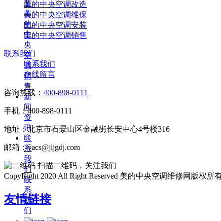
装
美的中央空调改造
美
美的中央空调维保
的
美的中央空调安装
中
美的中央空调销售
央
联系我们
空
联系我们
调
在线留言
销
售
咨询热线：
400-898-0111
新
闻
手机：400-898-0111
资
讯
地址：北京市石景山区金融街长安中心4号楼316
联
邮箱：yacs@jljgdj.com
系
我
扫描二维码，关注我们
们
CopyRight 2020 All Right Reserved 美的中央空调维修网版权所
联
系
友情链接
我
们
在