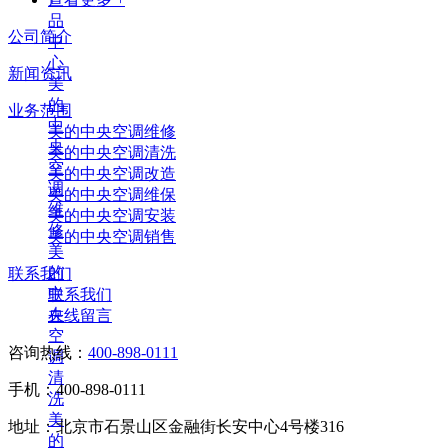
品
公司简介
中
心
新闻资讯
美
的
业务范围
中
美的中央空调维修
央
美的中央空调清洗
空
美的中央空调改造
调
美的中央空调维保
维
美的中央空调安装
修
美的中央空调销售
美
的
联系我们
中
联系我们
央
在线留言
空
咨询热线：
400-898-0111
调
清
手机：400-898-0111
洗
美
地址：北京市石景山区金融街长安中心4号楼316
的