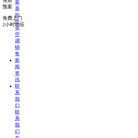
免费
装
预案
美
的
免费上门
中
2小时响应
央
空
调
销
售
新
闻
资
讯
联
系
我
们
联
系
我
们
在