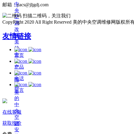
中
邮箱：yacs@jljgdj.com
央
扫描二维码，关注我们
空
CopyRight 2020 All Right Reserved 美的中央空调维修网版权所
调
改
友情链接
造
美
的
中
首页
央
空
产品
调
电话
维
保
留言
美
的
中
央
在线客服
空
获取报价
调
安