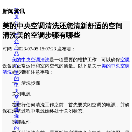
首
新闻资讯
页
公
美的中央空调清洗还您清新舒适的空间
司
清洗美的空调步骤有哪些
简
介
产
时间：2023-07-05 15:07:23
发布者：
品
美的中央空调清洗
是一项重要的维护工作，可以确保
空调
中
设备的正常运行和室内空气的质量。以下是关于
美的
中央空调
心
清洗
的步骤和注意事项：
美
的
一、清洗步骤
中
央
关闭电源
空
调
在进行任何清洗工作之前，首先要关闭空调的电源，并确
维
保在清洗过程中电源始终处于关闭状态。
修
美
拆卸组件
的