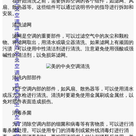
在开始清洗之前，需要拆卸空调的各个组件，如滤网、风
中
扇、散热器等。这些组件可以通过说明书中的指导进行拆卸和
央
安装。
空
调
清洗滤网
清
洗
滤网是空调的重要部件，可以过滤空气中的灰尘和颗粒
美
物。将滤网取出，用清水或吸尘器清洗。如果滤网上有顽固的
的
污渍，可以使用中性清洁剂进行清洗。注意避免使用强酸或强
中
碱性的清洁剂，以免损坏滤网。
央
空
调
清洗内部部件
改
造
对于空调内部的部件，如风扇、散热器等，可以使用清水
美
或压力水枪进行清洗。清洗时要避免使用金属刷或金属丝，以
的
免对部件表面造成损伤。
中
央
消毒杀菌
空
调
为了消除空调内部的细菌和病毒等有害物质，可以进行消
维
毒杀菌处理。可以使用专门的消毒剂或紫外线消毒灯进行消