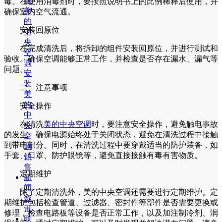
保
毒。在使用消毒剂时，要按照说明书上的比例稀释后使用，并
美
确保室内空气流通。
的
安装回原位
中
央
在完成清洗后，将拆卸的组件安装回原位，并进行测试和
空
验收。确保空调能够正常工作，并检查是否存在漏水、漏气等
调
问题。
安
装
二、注意事项
美
的
安全操作
中
在清洗
美的中央空调
时，要注意安全操作，避免触电事故
央
的发生。确保电源始终处于关闭状态，避免在清洗过程中接触
空
到带电部分。同时，在清洗过程中要穿戴适当的防护装备，如
调
手套、口罩、防护眼镜等，避免直接接触有毒有害物质。
销
售
定期维护
新
闻
除了定期清洗外，美的中央空调还需要进行定期维护。定
资
期维护包括检查管道、过滤器、密封件等部件是否需要更换或
讯
修理，检查电路板等设备是否正常工作，以及加注制冷剂、润
联