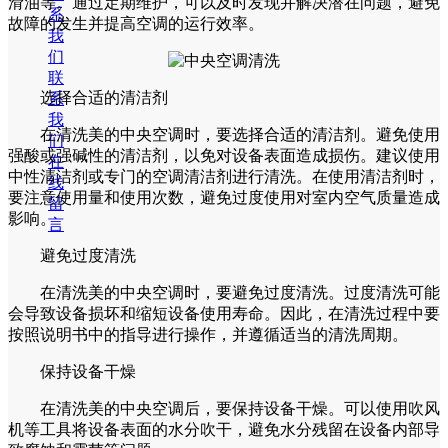
滑油等。通过定期维护，可以及时发现并解决潜在问题，避免
系
故障的发生并提高空调的运行效率。
我
们
联
选择合适的清洁剂
系
我
在清洗美的中央空调时，要选择合适的清洁剂。避免使用
们
强酸或强碱性的清洁剂，以免对设备表面造成损伤。建议使用
在
中性清洁剂或专门的空调清洁剂进行清洗。在使用清洁剂时，
线
要注意使用量和使用次数，避免过度使用对室内空气质量造成
留
影响。
言
避免过度清洗
在清洗美的中央空调时，要避免过度清洗。过度清洗可能
会导致设备损坏和缩短设备使用寿命。因此，在清洗过程中要
按照说明书中的指导进行操作，并遵循适当的清洗周期。
保持设备干燥
在清洗美的中央空调后，要保持设备干燥。可以使用吹风
机等工具将设备表面的水分吹干，避免水分残留在设备内部导