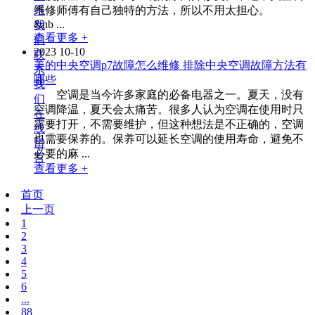
系
维修师傅有自己独特的方法，所以不用太担心。
&nb ...
我
查看更多 +
们
2023
10-10
联
美的中央空调p7故障怎么维修 排除中央空调故障方法有
系
哪些
我
空调是当今许多家庭的必备电器之一。夏天，没有
们
空调降温，夏天会太痛苦。很多人认为空调在使用时只
在
需要打开，不需要维护，但这种想法是不正确的，空调
线
也需要保养的。保养可以延长空调的使用寿命，避免不
留
必要的麻 ...
言
查看更多 +
首页
上一页
1
2
3
4
5
6
...
88