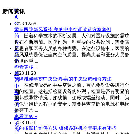
首
新闻资讯
页
公
2023
12-05
司
改造医院新风系统 美的中央空调改造方案案例
简
随着科学技术的不断发展，人们对医疗设施的需求
介
也在不断增加。医院作为一种重要的公共设施，需要满
产
足患者和医务人员的各种需要。在这些设施中，医院的
品
新风系统是保证室内空气质量、提高患者和医务人员舒
中
适度的重 ...
心
查看更多 +
2023
11-28
美
故障维修学校中央空调-美的中央空调维修方法
的
在修理漂亮的中央空调之前，首先要对设备进行全
中
面的检查。这包括检查设备的外观，检查是否有明显的
央
损坏或异常情况，如破损、变形或螺丝松动。同时，为
空
了保证维护过程中的安全，需要检查空调的电源和电线
调
是否正常 ...
维
查看更多 +
修
2023
11-21
美
美的多联机维保方法-维保多联机今天要求有哪些
的