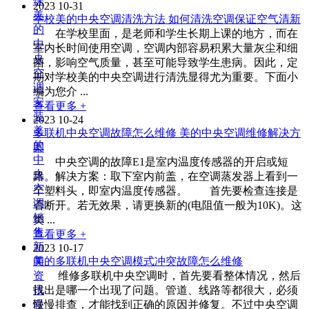
保
2023
10-31
美
学校美的中央空调清洗方法 如何清洗空调保证空气清新
的
在学校里面，是老师和学生长期上课的地方，而在
中
室内长时间使用空调，空调内部容易积累大量灰尘和细
央
菌，影响空气质量，甚至可能导致学生患病。因此，定
空
期对学校美的中央空调进行清洗显得尤为重要。下面小
调
编为您介 ...
安
查看更多 +
装
2023
10-24
美
多联机中央空调故障怎么维修 美的中央空调维修解决方
的
案
中
中央空调的故障E1是室内温度传感器的开启或短
央
路。解决方案：取下室内前盖，在空调蒸发器上看到一
空
个塑料头，即室内温度传感器。 首先要检查连接是
调
否断开。若无效果，请更换新的(电阻值一般为10K)。这
销
类 ...
售
查看更多 +
新
2023
10-17
闻
美的多联机中央空调模式冲突故障怎么维修
资
维修多联机中央空调时，首先要看整体情况，然后
讯
找出是哪一个出现了问题。管道、线路等都很大，必须
联
慢慢排查，才能找到正确的原因并修复。不过中央空调