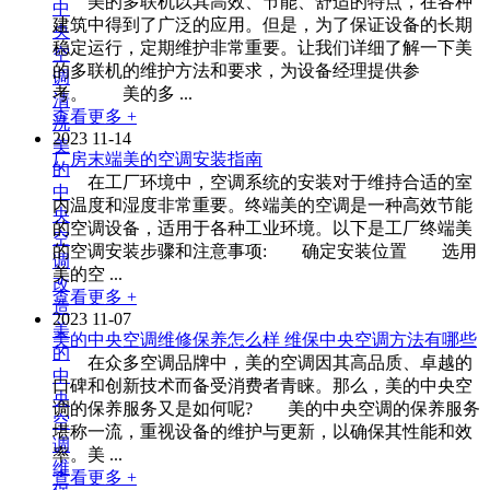
美的多联机以其高效、节能、舒适的特点，在各种
中
建筑中得到了广泛的应用。但是，为了保证设备的长期
央
稳定运行，定期维护非常重要。让我们详细了解一下美
空
的多联机的维护方法和要求，为设备经理提供参
调
考。 美的多 ...
清
查看更多 +
洗
2023
11-14
美
厂房末端美的空调安装指南
的
在工厂环境中，空调系统的安装对于维持合适的室
中
内温度和湿度非常重要。终端美的空调是一种高效节能
央
的空调设备，适用于各种工业环境。以下是工厂终端美
空
的空调安装步骤和注意事项: 确定安装位置 选用
调
美的空 ...
改
查看更多 +
造
2023
11-07
美
美的中央空调维修保养怎么样 维保中央空调方法有哪些
的
在众多空调品牌中，美的空调因其高品质、卓越的
中
口碑和创新技术而备受消费者青睐。那么，美的中央空
央
调的保养服务又是如何呢? 美的中央空调的保养服务
空
堪称一流，重视设备的维护与更新，以确保其性能和效
调
率。美 ...
维
查看更多 +